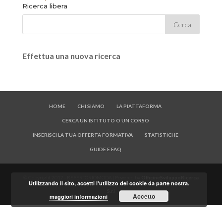
Ricerca libera
Effettua una nuova ricerca
HOME
CHI SIAMO
LA PIATTAFORMA
CERCA UN ISTITUTO O UN CORSO
INSERISCI LA TUA OFFERTA FORMATIVA
STATISTICHE
GUIDE E FAQ
© Copyright 2017 - REPERTORIOMODA | Powered by
OfficineSviluppoRicerca
Utilizzando il sito, accetti l'utilizzo dei cookie da parte nostra.
S.r.l
Accetto
maggiori informazioni