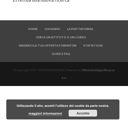
HOME
CHI SIAMO
LA PIATTAFORMA
CERCA UN ISTITUTO O UN CORSO
INSERISCI LA TUA OFFERTA FORMATIVA
STATISTICHE
GUIDE E FAQ
© Copyright 2017 - REPERTORIOMODA | Powered by
OfficineSviluppoRicerca
S.r.l
Utilizzando il sito, accetti l'utilizzo dei cookie da parte nostra.
Accetto
maggiori informazioni