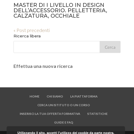
MASTER DI I LIVELLO IN DESIGN
DELL’ACCESSORIO. PELLETTERIA,
CALZATURA, OCCHIALE
« Post precedenti
Ricerca libera
Effettua una nuova ricerca
HOME
CHI SIAMO
LA PIATTAFORMA
CERCA UN ISTITUTO O UN CORSO
INSERISCI LA TUA OFFERTA FORMATIVA
STATISTICHE
GUIDE E FAQ
Utilizzando il sito, accetti l'utilizzo dei cookie da parte nostra.