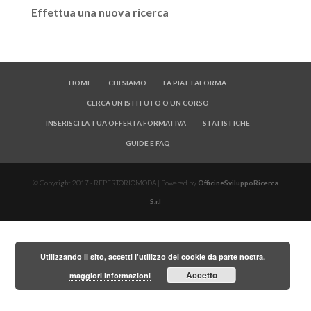
Effettua una nuova ricerca
HOME
CHI SIAMO
LA PIATTAFORMA
CERCA UN ISTITUTO O UN CORSO
INSERISCI LA TUA OFFERTA FORMATIVA
STATISTICHE
GUIDE E FAQ
© Copyright 2017 - REPERTORIOMODA | Powered by
OfficineSviluppoRicerca
S.r.l
Utilizzando il sito, accetti l'utilizzo dei cookie da parte nostra.
Accetto
maggiori informazioni