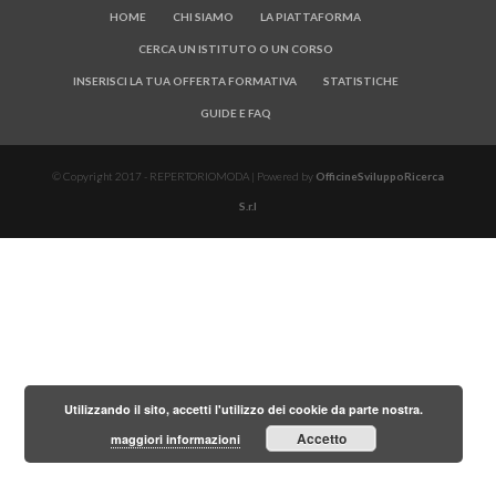
HOME
CHI SIAMO
LA PIATTAFORMA
CERCA UN ISTITUTO O UN CORSO
INSERISCI LA TUA OFFERTA FORMATIVA
STATISTICHE
GUIDE E FAQ
© Copyright 2017 - REPERTORIOMODA | Powered by
OfficineSviluppoRicerca
S.r.l
Utilizzando il sito, accetti l'utilizzo dei cookie da parte nostra.
Accetto
maggiori informazioni