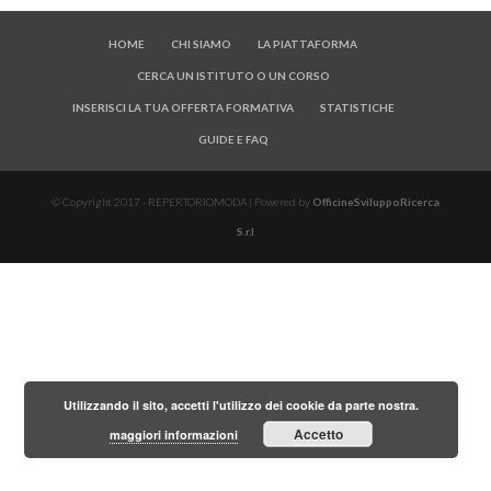
HOME
CHI SIAMO
LA PIATTAFORMA
CERCA UN ISTITUTO O UN CORSO
INSERISCI LA TUA OFFERTA FORMATIVA
STATISTICHE
GUIDE E FAQ
© Copyright 2017 - REPERTORIOMODA | Powered by
OfficineSviluppoRicerca
S.r.l
Utilizzando il sito, accetti l'utilizzo dei cookie da parte nostra.
Accetto
maggiori informazioni