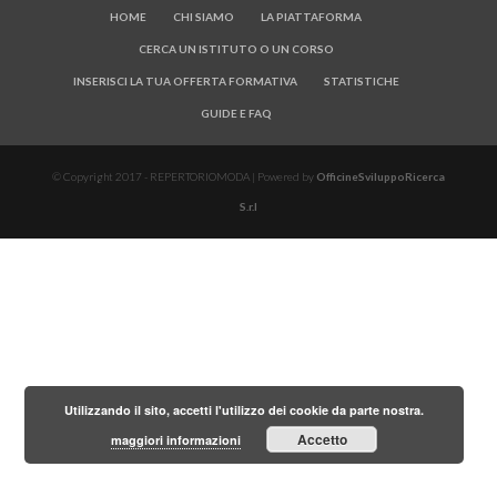
HOME
CHI SIAMO
LA PIATTAFORMA
CERCA UN ISTITUTO O UN CORSO
INSERISCI LA TUA OFFERTA FORMATIVA
STATISTICHE
GUIDE E FAQ
© Copyright 2017 - REPERTORIOMODA | Powered by
OfficineSviluppoRicerca
S.r.l
Utilizzando il sito, accetti l'utilizzo dei cookie da parte nostra.
Accetto
maggiori informazioni