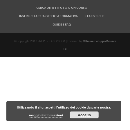
CERCA UN ISTITUTO O UN CORSO
INSERISCI LA TUA OFFERTA FORMATIVA
STATISTICHE
GUIDE E FAQ
© Copyright 2017 - REPERTORIOMODA | Powered by
OfficineSviluppoRicerca
S.r.l
Utilizzando il sito, accetti l'utilizzo dei cookie da parte nostra.
Accetto
maggiori informazioni