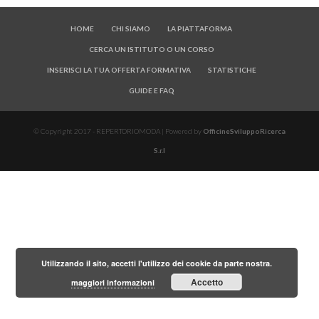
HOME
CHI SIAMO
LA PIATTAFORMA
CERCA UN ISTITUTO O UN CORSO
INSERISCI LA TUA OFFERTA FORMATIVA
STATISTICHE
GUIDE E FAQ
© Copyright 2017 - REPERTORIOMODA | Powered by
OfficineSviluppoRicerca
S.r.l
Utilizzando il sito, accetti l'utilizzo dei cookie da parte nostra.
Accetto
maggiori informazioni