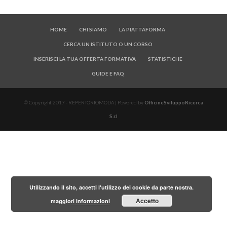
HOME
CHI SIAMO
LA PIATTAFORMA
CERCA UN ISTITUTO O UN CORSO
INSERISCI LA TUA OFFERTA FORMATIVA
STATISTICHE
GUIDE E FAQ
© Copyright 2017 - REPERTORIOMODA | Powered by
OfficineSviluppoRicerca
S.r.l
Utilizzando il sito, accetti l'utilizzo dei cookie da parte nostra.
Accetto
maggiori informazioni