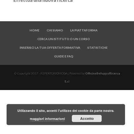
HOME
CHI SIAMO
LA PIATTAFORMA
CERCA UN ISTITUTO O UN CORSO
INSERISCI LA TUA OFFERTA FORMATIVA
STATISTICHE
GUIDE E FAQ
© Copyright 2017 - REPERTORIOMODA | Powered by
OfficineSviluppoRicerca
S.r.l
Utilizzando il sito, accetti l'utilizzo dei cookie da parte nostra.
Accetto
maggiori informazioni