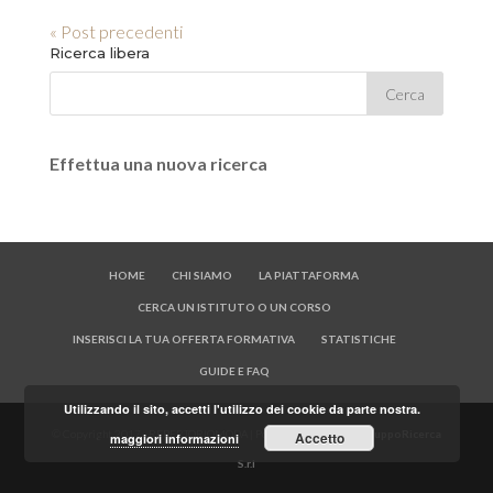
« Post precedenti
Ricerca libera
Effettua una nuova ricerca
HOME
CHI SIAMO
LA PIATTAFORMA
CERCA UN ISTITUTO O UN CORSO
INSERISCI LA TUA OFFERTA FORMATIVA
STATISTICHE
GUIDE E FAQ
Utilizzando il sito, accetti l'utilizzo dei cookie da parte nostra.
© Copyright 2017 - REPERTORIOMODA | Powered by
OfficineSviluppoRicerca
Accetto
maggiori informazioni
S.r.l