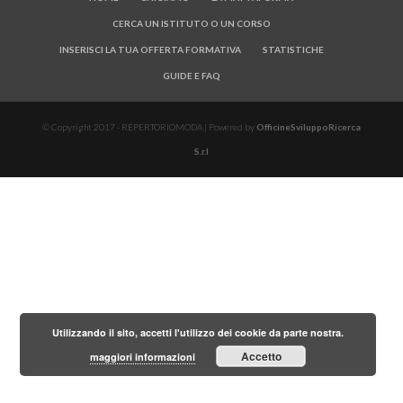
CERCA UN ISTITUTO O UN CORSO
INSERISCI LA TUA OFFERTA FORMATIVA
STATISTICHE
GUIDE E FAQ
© Copyright 2017 - REPERTORIOMODA | Powered by
OfficineSviluppoRicerca
S.r.l
Utilizzando il sito, accetti l'utilizzo dei cookie da parte nostra.
Accetto
maggiori informazioni