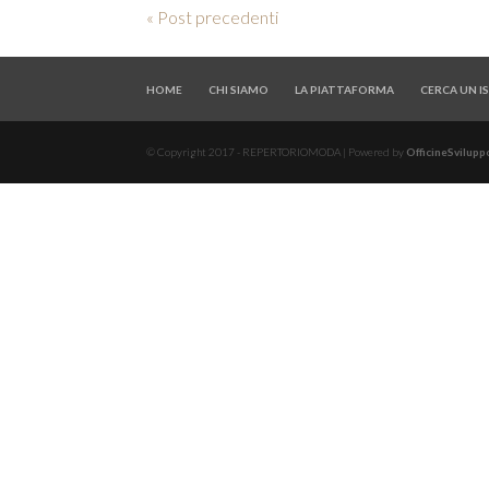
« Post precedenti
HOME
CHI SIAMO
LA PIATTAFORMA
CERCA UN 
© Copyright 2017 - REPERTORIOMODA | Powered by
OfficineSviluppo