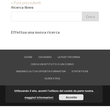
« Post precedenti
Ricerca libera
Effettua una nuova ricerca
HOME
CHI SIAMO
LA PIATTAFORMA
CERCA UN ISTITUTO O UN CORSO
INSERISCI LA TUA OFFERTA FORMATIVA
STATISTICHE
GUIDE E FAQ
Utilizzando il sito, accetti l'utilizzo dei cookie da parte nostra.
© Copyright 2017 - REPERTORIOMODA | Powered by
OfficineSviluppoRicerca
Accetto
maggiori informazioni
S.r.l