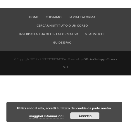
HOME
CHI SIAMO
LA PIATTAFORMA
CERCA UN ISTITUTO O UN CORSO
INSERISCI LA TUA OFFERTA FORMATIVA
STATISTICHE
GUIDE E FAQ
© Copyright 2017 - REPERTORIOMODA | Powered by
OfficineSviluppoRicerca
S.r.l
Utilizzando il sito, accetti l'utilizzo dei cookie da parte nostra.
Accetto
maggiori informazioni