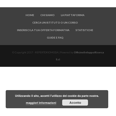
HOME
CHI SIAMO
LA PIATTAFORMA
CERCA UN ISTITUTO O UN CORSO
INSERISCI LA TUA OFFERTA FORMATIVA
STATISTICHE
GUIDE E FAQ
© Copyright 2017 - REPERTORIOMODA | Powered by
OfficineSviluppoRicerca
S.r.l
Utilizzando il sito, accetti l'utilizzo dei cookie da parte nostra.
Accetto
maggiori informazioni