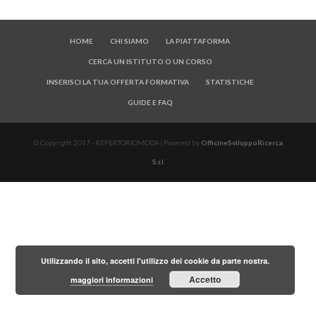
HOME
CHI SIAMO
LA PIATTAFORMA
CERCA UN ISTITUTO O UN CORSO
INSERISCI LA TUA OFFERTA FORMATIVA
STATISTICHE
GUIDE E FAQ
© Copyright 2017 - REPERTORIOMODA | Powered by
OfficineSviluppoRicerca
S.r.l
Utilizzando il sito, accetti l'utilizzo dei cookie da parte nostra.
Accetto
maggiori informazioni