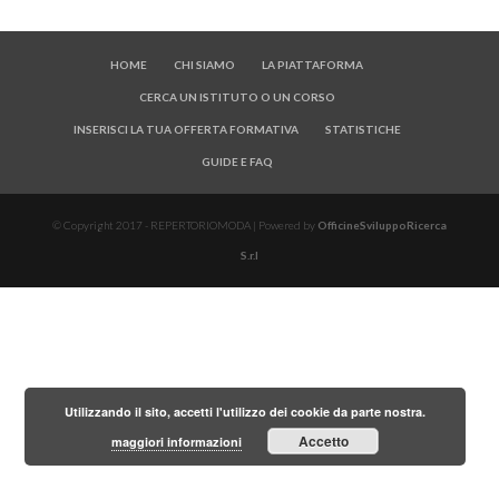
HOME
CHI SIAMO
LA PIATTAFORMA
CERCA UN ISTITUTO O UN CORSO
INSERISCI LA TUA OFFERTA FORMATIVA
STATISTICHE
GUIDE E FAQ
© Copyright 2017 - REPERTORIOMODA | Powered by
OfficineSviluppoRicerca
S.r.l
Utilizzando il sito, accetti l'utilizzo dei cookie da parte nostra.
Accetto
maggiori informazioni