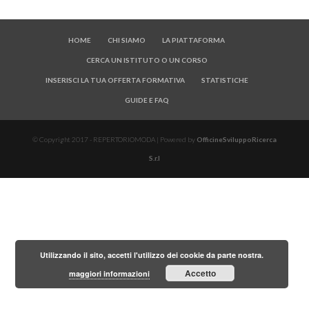
HOME
CHI SIAMO
LA PIATTAFORMA
CERCA UN ISTITUTO O UN CORSO
INSERISCI LA TUA OFFERTA FORMATIVA
STATISTICHE
GUIDE E FAQ
© Copyright 2017 - REPERTORIOMODA | Powered by
OfficineSviluppoRicerca
S.r.l
Utilizzando il sito, accetti l'utilizzo dei cookie da parte nostra.
Accetto
maggiori informazioni