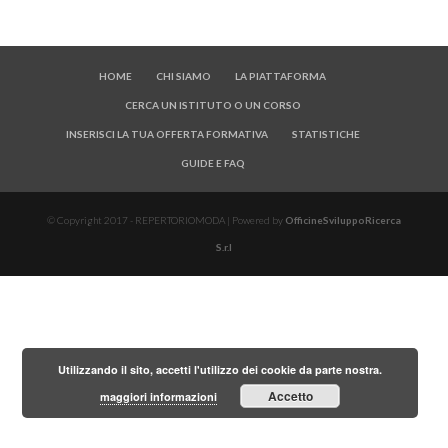
HOME
CHI SIAMO
LA PIATTAFORMA
CERCA UN ISTITUTO O UN CORSO
INSERISCI LA TUA OFFERTA FORMATIVA
STATISTICHE
GUIDE E FAQ
© Copyright 2017 - REPERTORIOMODA | Powered by
OfficineSviluppoRicerca
S.r.l
Utilizzando il sito, accetti l'utilizzo dei cookie da parte nostra.
Accetto
maggiori informazioni