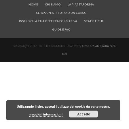
HOME
CHI SIAMO
LA PIATTAFORMA
CERCA UN ISTITUTO O UN CORSO
INSERISCI LA TUA OFFERTA FORMATIVA
STATISTICHE
GUIDE E FAQ
© Copyright 2017 - REPERTORIOMODA | Powered by
OfficineSviluppoRicerca
S.r.l
Utilizzando il sito, accetti l'utilizzo dei cookie da parte nostra.
Accetto
maggiori informazioni