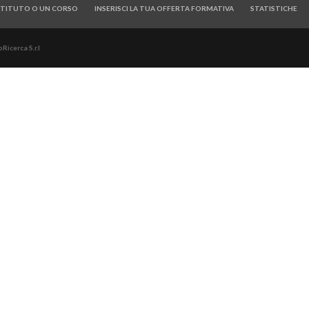
ISTITUTO O UN CORSO
INSERISCI LA TUA OFFERTA FORMATIVA
STATISTICHE
Ricerca S.r.l