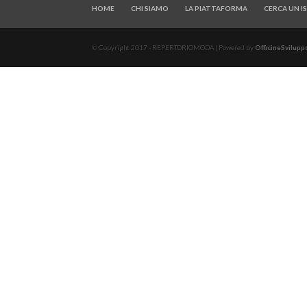
HOME
CHI SIAMO
LA PIATTAFORMA
CERCA UN 
© Copyright 2017 - REPERTORIOMODA | Powered by
OfficineSviluppo