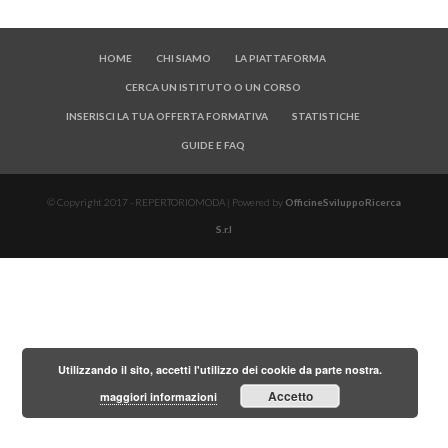
HOME
CHI SIAMO
LA PIATTAFORMA
CERCA UN ISTITUTO O UN CORSO
INSERISCI LA TUA OFFERTA FORMATIVA
STATISTICHE
GUIDE E FAQ
© Copyright 2017 - REPERTORIOMODA | Powered by
OfficineSviluppoRicerca
S.r.l
Utilizzando il sito, accetti l'utilizzo dei cookie da parte nostra.
Accetto
maggiori informazioni