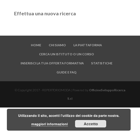
Effettua una nuova ricerca
HOME
CHI SIAMO
LA PIATTAFORMA
CERCA UN ISTITUTO O UN CORSO
INSERISCI LA TUA OFFERTA FORMATIVA
STATISTICHE
GUIDE E FAQ
© Copyright 2017 - REPERTORIOMODA | Powered by
OfficineSviluppoRicerca
S.r.l
Utilizzando il sito, accetti l'utilizzo dei cookie da parte nostra.
Accetto
maggiori informazioni