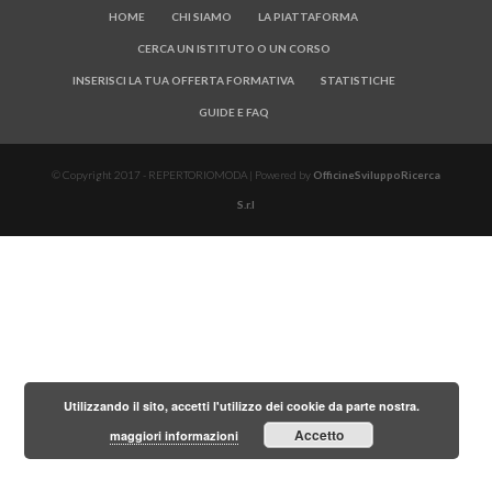
HOME
CHI SIAMO
LA PIATTAFORMA
CERCA UN ISTITUTO O UN CORSO
INSERISCI LA TUA OFFERTA FORMATIVA
STATISTICHE
GUIDE E FAQ
© Copyright 2017 - REPERTORIOMODA | Powered by
OfficineSviluppoRicerca
S.r.l
Utilizzando il sito, accetti l'utilizzo dei cookie da parte nostra.
Accetto
maggiori informazioni