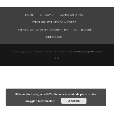
HOME
CHI SIAMO
LA PIATTAFORMA
CERCA UN ISTITUTO O UN CORSO
INSERISCI LA TUA OFFERTA FORMATIVA
STATISTICHE
GUIDE E FAQ
© Copyright 2017 - REPERTORIOMODA | Powered by
OfficineSviluppoRicerca
S.r.l
Utilizzando il sito, accetti l'utilizzo dei cookie da parte nostra.
Accetto
maggiori informazioni