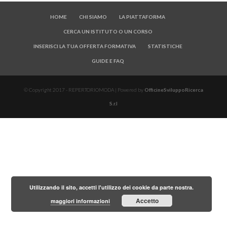
HOME
CHI SIAMO
LA PIATTAFORMA
CERCA UN ISTITUTO O UN CORSO
INSERISCI LA TUA OFFERTA FORMATIVA
STATISTICHE
GUIDE E FAQ
© Copyright 2017 - REPERTORIOMODA | Powered by
OfficineSviluppoRicerca
S.r.l
Utilizzando il sito, accetti l'utilizzo dei cookie da parte nostra.
Accetto
maggiori informazioni