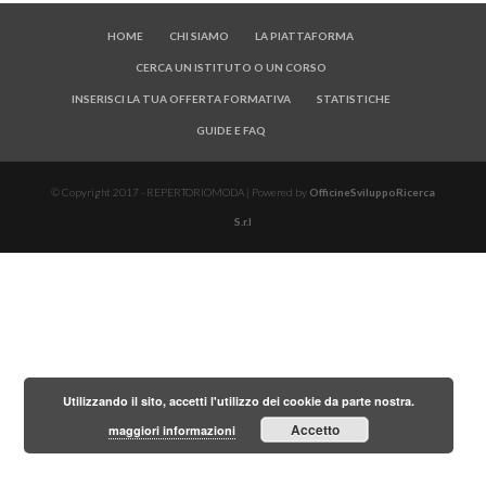
HOME
CHI SIAMO
LA PIATTAFORMA
CERCA UN ISTITUTO O UN CORSO
INSERISCI LA TUA OFFERTA FORMATIVA
STATISTICHE
GUIDE E FAQ
© Copyright 2017 - REPERTORIOMODA | Powered by
OfficineSviluppoRicerca
S.r.l
Utilizzando il sito, accetti l'utilizzo dei cookie da parte nostra.
Accetto
maggiori informazioni