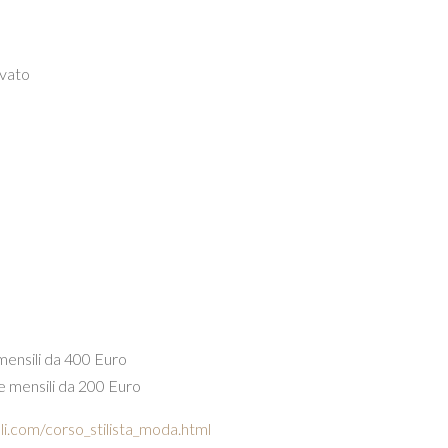
ivato
 mensili da 400 Euro
te mensili da 200 Euro
li.com/corso_stilista_moda.html