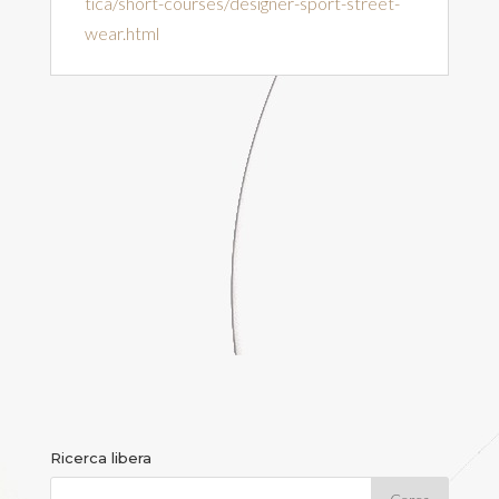
tica/short-courses/designer-sport-street-
wear.html
Ricerca libera