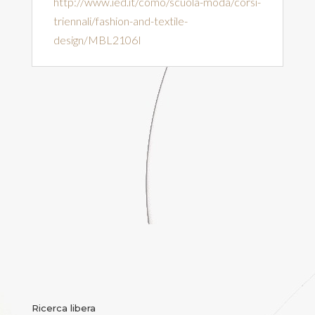
http://www.ied.it/como/scuola-moda/corsi-
triennali/fashion-and-textile-
design/MBL2106I
Ricerca libera