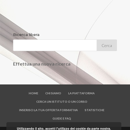
Ricerca libera
Effettua una nuova ricerca
HOME
CHI SIAMO
LA PIATTAFORMA
CERCA UN ISTITUTO O UN CORSO
INSERISCI LA TUA OFFERTA FORMATIVA
STATISTICHE
GUIDE E FAQ
Utilizzando il sito, accetti l'utilizzo dei cookie da parte nostra.