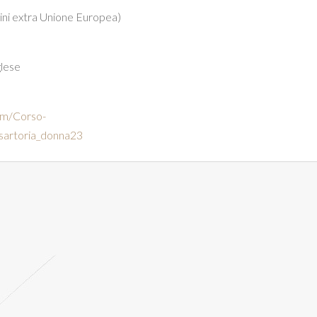
ini extra Unione Europea)
glese
om/Corso-
_sartoria_donna23