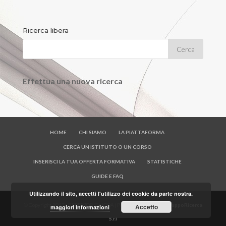
Ricerca libera
Effettua una nuova ricerca
HOME
CHI SIAMO
LA PIATTAFORMA
CERCA UN ISTITUTO O UN CORSO
INSERISCI LA TUA OFFERTA FORMATIVA
STATISTICHE
GUIDE E FAQ
Utilizzando il sito, accetti l'utilizzo dei cookie da parte nostra.
© Copyright 2017 - REPERTORIOMODA | Powered by
OfficineSviluppoRicerca
Accetto
maggiori informazioni
S.r.l