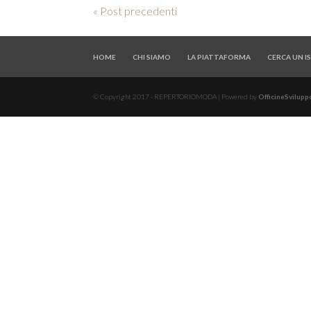
« Post precedenti
HOME
CHI SIAMO
LA PIATTAFORMA
CERCA UN 
© Copyright 2017 - REPERTORIOMODA | Powered by
OfficineSviluppo