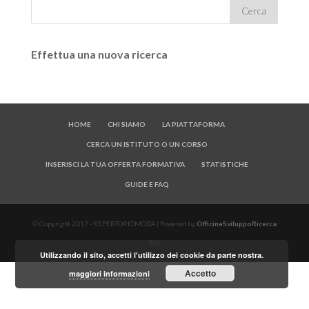
Effettua una nuova ricerca
HOME
CHI SIAMO
LA PIATTAFORMA
CERCA UN ISTITUTO O UN CORSO
INSERISCI LA TUA OFFERTA FORMATIVA
STATISTICHE
GUIDE E FAQ
© Copyright 2017 - REPERTORIOMODA | Powered by
OfficineSviluppoRicerca
S.r.l
Utilizzando il sito, accetti l'utilizzo dei cookie da parte nostra.
Accetto
maggiori informazioni